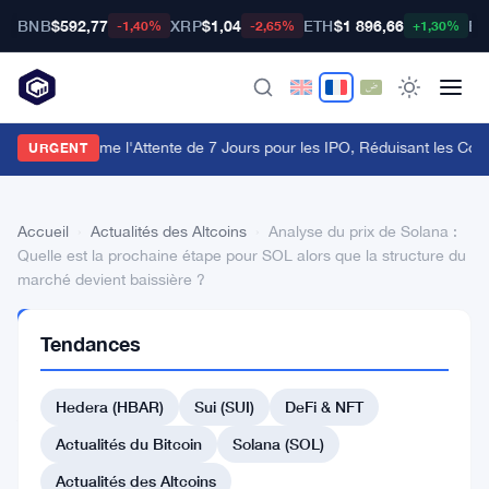
BNB
$592,77
XRP
$1,04
ETH
$1 896,66
BT
-1,40%
-2,65%
+1,30%
La FCA Supprime l'Attente de 7 Jours pour les IPO, Réduisant les Coû
URGENT
Accueil
›
Actualités des Altcoins
›
Analyse du prix de Solana :
Quelle est la prochaine étape pour SOL alors que la structure du
marché devient baissière ?
ACTUALITÉS
Tendances
DES
ALTCOINS
Analyse
Hedera (HBAR)
Sui (SUI)
DeFi & NFT
du
Actualités du Bitcoin
Solana (SOL)
prix
Actualités des Altcoins