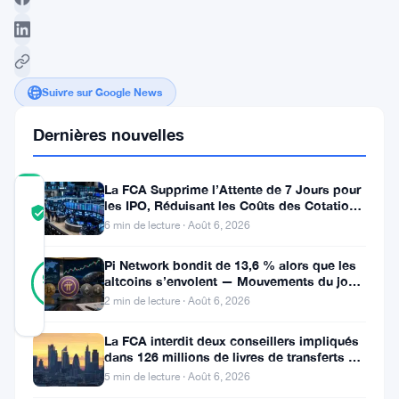
Suivre sur Google News
Dernières nouvelles
La FCA Supprime l’Attente de 7 Jours pour
COMMUNITY
les IPO, Réduisant les Coûts des Cotations
TRUST
Vérifié
au Royaume-Uni
6 min de lecture · Août 6, 2026
SCORE
15
Pi Network bondit de 13,6 % alors que les
Vérifié
93
votes
altcoins s’envolent — Mouvements du jour
%
6 août
RÉEL
2 min de lecture · Août 6, 2026
Mis à jour 2 ans il y a
La FCA interdit deux conseillers impliqués
dans 126 millions de livres de transferts de
Dans
retraite
5 min de lecture · Août 6, 2026
le