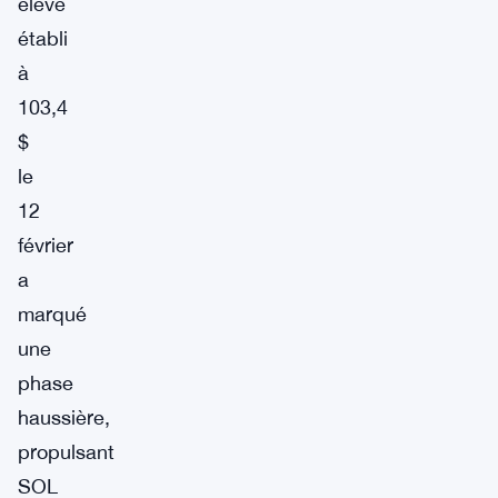
élevé
établi
à
103,4
$
le
12
février
a
marqué
une
phase
haussière,
propulsant
SOL