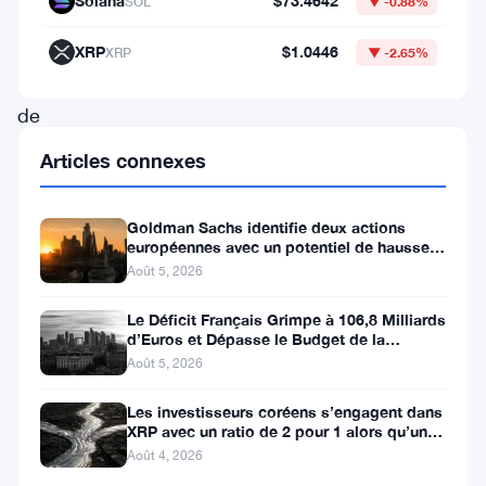
Solana
$73.4642
SOL
▼ -0.88%
dans
sa
XRP
$1.0446
XRP
▼ -2.65%
dynamique
de
marché,
Articles connexes
poussant
les
Goldman Sachs identifie deux actions
européennes avec un potentiel de hausse
investisseurs
de plus de 100 %
Août 5, 2026
et
les
Le Déficit Français Grimpe à 106,8 Milliards
d’Euros et Dépasse le Budget de la
passionnés
Défense
Août 5, 2026
à
Les investisseurs coréens s’engagent dans
réfléchir
XRP avec un ratio de 2 pour 1 alors qu’un
à
canal de 80 jours se
Août 4, 2026
sa