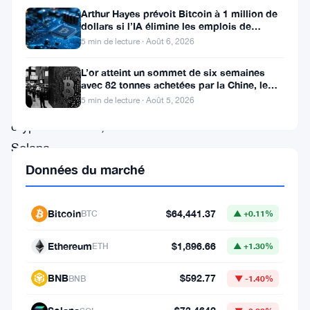
Arthur Hayes prévoit Bitcoin à 1 million de
monde
dollars si l’IA élimine les emplois de
bureau
en
5 min de lecture · Août 6, 2026
constante
L’or atteint un sommet de six semaines
évolution
avec 82 tonnes achetées par la Chine, le
Bitcoin stagne
5 min de lecture · Août 5, 2026
des
cryptomonnaies,
Solana
(
SOL
)
Données du marché
a
récemment
Bitcoin
$64,441.37
BTC
▲ +0.11%
connu
Ethereum
$1,896.66
ETH
▲ +1.30%
un
changement
BNB
$592.77
BNB
▼ -1.40%
notable