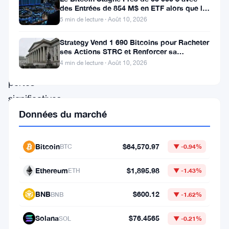
visant
des Entrées de 854 M$ en ETF alors que le
CPI Approche
à
5 min de lecture · Août 10, 2026
rebondir
Strategy Vend 1 690 Bitcoins pour Racheter
après
ses Actions STRC et Renforcer sa
Trésorerie
4 min de lecture · Août 10, 2026
des
pertes
significatives.
Données du marché
Est-
ce
que
Bitcoin
$64,570.97
BTC
▼ -0.94%
AVAX
Ethereum
$1,895.98
ETH
▼ -1.43%
atteindra
le
BNB
$600.12
BNB
▼ -1.62%
seuil
Solana
$76.4565
SOL
▼ -0.21%
des