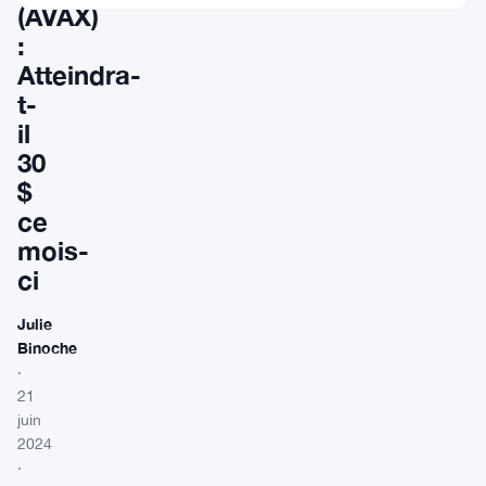
(AVAX)
:
Atteindra-
t-
il
30
$
ce
mois-
ci
Julie
Binoche
·
21
juin
2024
·