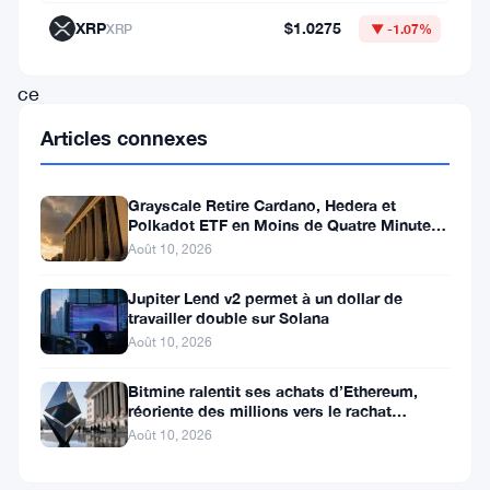
30
XRP
$1.0275
XRP
▼ -1.07%
$
ce
mois-
Articles connexes
ci
?
Grayscale Retire Cardano, Hedera et
Polkadot ETF en Moins de Quatre Minutes
Plongeons
à la SEC
Août 10, 2026
plus
profondément
Jupiter Lend v2 permet à un dollar de
travailler double sur Solana
dans
Août 10, 2026
sa
Bitmine ralentit ses achats d’Ethereum,
performance
réoriente des millions vers le rachat
actuelle
d’actions
Août 10, 2026
sur