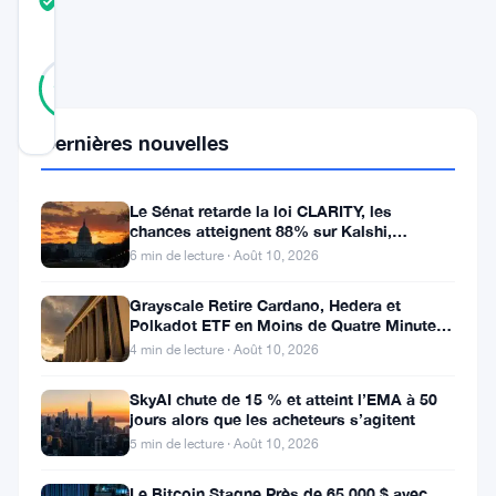
TRUST
Vérifié
SCORE
47
Vérifié
81
votes
%
RÉEL
Mis à jour 2 ans il y a
Dernières nouvelles
Avalanche
Le Sénat retarde la loi CLARITY, les
(
AVAX
)
chances atteignent 88% sur Kalshi,
Coinbase s’indigne
6 min de lecture · Août 10, 2026
s’est
imposé
Grayscale Retire Cardano, Hedera et
Polkadot ETF en Moins de Quatre Minutes
comme
à la SEC
4 min de lecture · Août 10, 2026
un
point
SkyAI chute de 15 % et atteint l’EMA à 50
jours alors que les acheteurs s’agitent
d’intérêt
5 min de lecture · Août 10, 2026
central,
Le Bitcoin Stagne Près de 65 000 $ avec