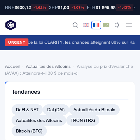
BNB
$600,12
XRP
$1,03
ETH
$1 895,98
BT
-1,62%
-1,07%
-1,43%
e Sénat retarde la loi CLARITY, les chances atteignent 88% sur Kalshi
URGENT
Accueil
›
Actualités des Altcoins
›
Analyse du prix d’Avalanche
(AVAX) : Atteindra-t-il 30 $ ce mois-ci
ACTUALITÉS
Tendances
DES
ALTCOINS
Analyse
DeFi & NFT
Dai (DAI)
Actualités du Bitcoin
du
Actualités des Altcoins
TRON (TRX)
prix
Bitcoin (BTC)
d’Avalanche