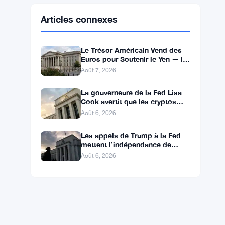
Ethereum
$1,902.53
ETH
▼ -0.32%
BNB
$592.94
BNB
▼ -0.26%
Solana
$72.6559
SOL
▼ -1.82%
XRP
$1.0363
XRP
▼ -2.33%
Articles connexes
Le Trésor Américain Vend des
Euros pour Soutenir le Yen — la
BCE Informée Après Coup
Août 7, 2026
La gouverneure de la Fed Lisa
Cook avertit que les cryptos
risquent une hausse des taux
Août 6, 2026