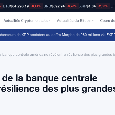
BTC
$64 298,19
BNB
$592,94
XRP
$1,04
E
%
-0,41%
-0,26%
-2,33%
Actualités Cryptomonnaies
Actualités du Bitcoin
Cours de
nteurs de XRP accèdent au coffre Morpho de 280 millions via FXRP 
la banque centrale américaine révèlent la résilience des plus grandes
 de la banque centrale
résilience des plus grande