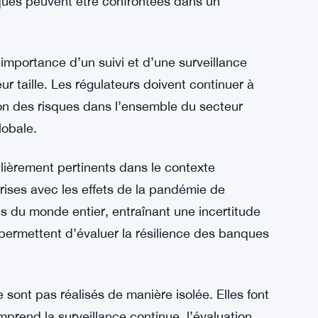
 financier. Elles favorisent la transparence, la
ques qui sont essentielles pour préserver les
 l’économie dans son ensemble.
ests de résistance ne sont pas infaillibles et
s possibles. Ils donnent un aperçu de la
narios spécifiques, mais peuvent ne pas
nques peuvent être confrontées dans un
’importance d’un suivi et d’une surveillance
ur taille. Les régulateurs doivent continuer à
ation des risques dans l’ensemble du secteur
lobale.
ulièrement pertinents dans le contexte