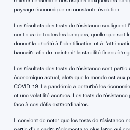
bancaire et renforcer la confiance dans le système
responsabilité et les pratiques de gestion des ris
intérêts des déposants, des investisseurs et de
Toutefois, il est essentiel de reconnaître que les t
qu’ils ne peuvent pas prédire tous les défis futur
résilience financière d’une banque dans des scé
refléter l’ensemble des risques auxquels les ba
paysage économique en constante évolution.
Les résultats des tests de résistance soulignent l
continus de toutes les banques, quelle que soit le
donner la priorité à l’identification et à l’atténu
bancaire afin de maintenir la stabilité financière g
Les résultats des tests de résistance sont partic