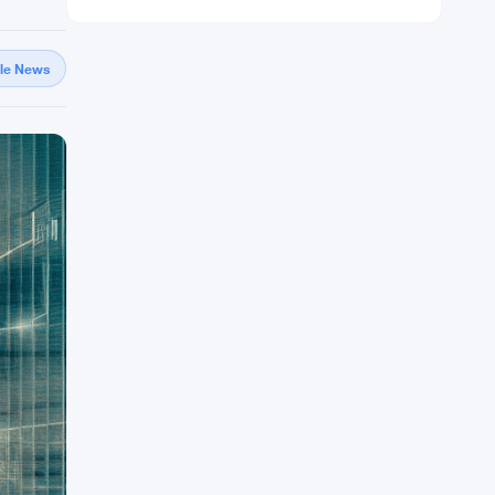
gle News