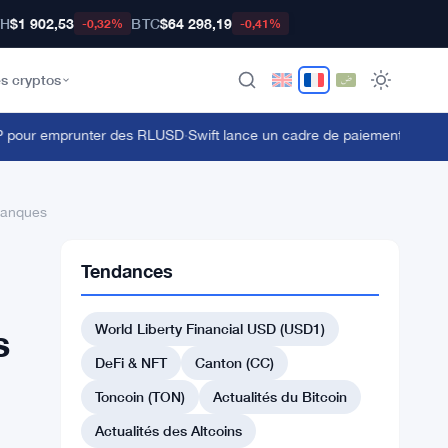
TH
$1 902,53
BTC
$64 298,19
-0,32%
-0,41%
s cryptos
pour emprunter des RLUSD
·
Swift lance un cadre de paiement transfront
 banques
Tendances
World Liberty Financial USD (USD1)
s
DeFi & NFT
Canton (CC)
Toncoin (TON)
Actualités du Bitcoin
Actualités des Altcoins