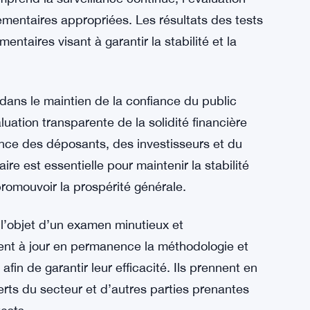
rises avec les effets de la pandémie de
 du monde entier, entraînant une incertitude
e permettent d’évaluer la résilience des banques
e sont pas réalisés de manière isolée. Elles font
mprend la surveillance continue, l’évaluation
mentaires appropriées. Les résultats des tests
taires visant à garantir la stabilité et la
dans le maintien de la confiance du public
uation transparente de la solidité financière
ance des déposants, des investisseurs et du