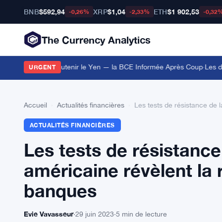
BNB
$592,94
XRP
$1,04
ETH
$1 902,53
-0,26%
-2,33%
-0,32
The Currency Analytics
s Euros pour Soutenir le Yen — la BCE Informée Après Coup
·
Les déte
URGENT
Accueil
›
Actualités financières
›
Les tests de résistance de 
ACTUALITÉS FINANCIÈRES
Les tests de résistance
américaine révèlent la 
banques
Evie Vavasseur
·
29 juin 2023
·
5 min de lecture