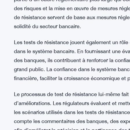
économique actuel, alors que le monde est aux p
COVID-19. La pandémie a perturbé les économies
et une volatilité accrues. Les tests de résistanc
face à ces défis extraordinaires.
Il convient de noter que les tests de résistance n
partie d’un cadre réglementaire plus large qui co
des risques et la mise en œuvre de mesures régle
de résistance servent de base aux mesures réglemen
solidité du secteur bancaire.
Les tests de résistance jouent également un rôle 
dans le système bancaire. En fournissant une éval
des banques, ils contribuent à renforcer la confi