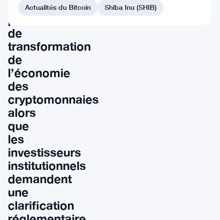
le
Actualités du Bitcoin
Shiba Inu (SHIB)
potentiel
de
transformation
de
l’économie
des
cryptomonnaies
alors
que
les
investisseurs
institutionnels
demandent
une
clarification
réglementaire