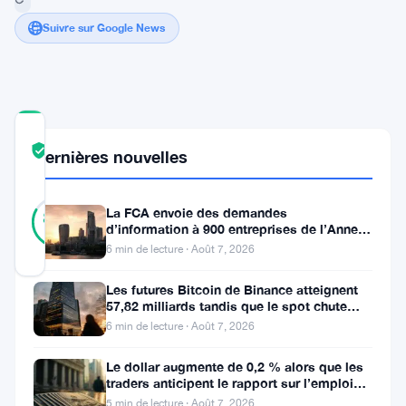
Suivre sur Google News
COMMUNITY
TRUST
Vérifié
Dernières nouvelles
SCORE
36
Vérifié
La FCA envoie des demandes
83
votes
%
d’information à 900 entreprises de l’Annexe
RÉEL
1 contre le blanchiment
6 min de lecture · Août 7, 2026
Mis à jour 3 ans il y a
Les futures Bitcoin de Binance atteignent
57,82 milliards tandis que le spot chute
Les
huit fois
6 min de lecture · Août 7, 2026
Émirats
arabes
Le dollar augmente de 0,2 % alors que les
traders anticipent le rapport sur l’emploi
unis
aux États-Unis
5 min de lecture · Août 7, 2026