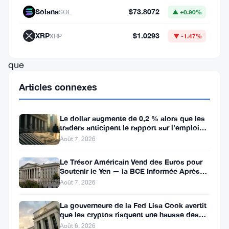
l’économie
Solana
$73.8072
SOL
▲ +0.90%
des
cryptomonnaies,
XRP
$1.0293
XRP
▼ -1.47%
tandis
que
les
Articles connexes
investisseurs
institutionnels
Le dollar augmente de 0,2 % alors que les
du
traders anticipent le rapport sur l’emploi
aux États-Unis
Août 7, 2026
monde
entier
Le Trésor Américain Vend des Euros pour
Soutenir le Yen — la BCE Informée Après
exhortent
Coup
Août 7, 2026
les
La gouverneure de la Fed Lisa Cook avertit
régulateurs
que les cryptos risquent une hausse des
à
taux
Août 6, 2026