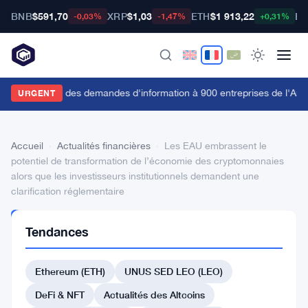
BNB
$591,70
XRP
$1,03
ETH
$1 913,22
BT
-0,03%
-1,47%
+0,31%
a FCA envoie des demandes d'information à 900 entreprises de l'Anne
URGENT
Accueil
›
Actualités financières
›
Les EAU embrassent le
potentiel de transformation de l’économie des cryptomonnaies
alors que les investisseurs institutionnels demandent une
clarification réglementaire
ACTUALITÉS
Tendances
FINANCIÈRES
Les
Ethereum (ETH)
UNUS SED LEO (LEO)
EAU
embrassent
DeFi & NFT
Actualités des Altcoins