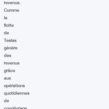
revenus.
Comme
la
flotte
de
Teslas
génère
des
revenus
grâce
aux
opérations
quotidiennes
de
covoiturage,