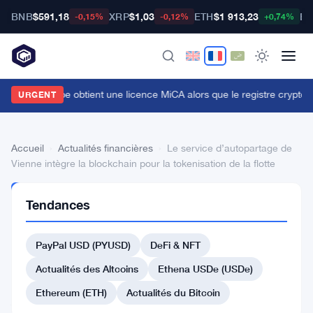
BNB
$591,18
XRP
$1,03
ETH
$1 913,23
BT
-0,15%
-0,12%
+0,74%
ridge de Stripe obtient une licence MiCA alors que le registre crypto de
URGENT
Accueil
›
Actualités financières
›
Le service d’autopartage de
Vienne intègre la blockchain pour la tokenisation de la flotte
ACTUALITÉS
Tendances
FINANCIÈRES
Le
PayPal USD (PYUSD)
DeFi & NFT
service
d’autopartage
Actualités des Altcoins
Ethena USDe (USDe)
de
Ethereum (ETH)
Actualités du Bitcoin
Vienne