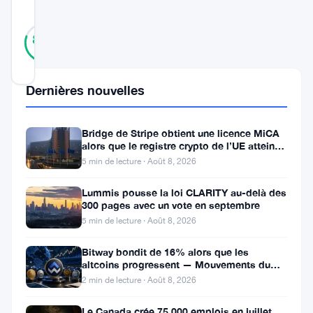
SCORE
10
Vérifié
80
votes
%
RÉEL
Mis à jour 3 ans il y a
Dernières nouvelles
Le
secteur
Bridge de Stripe obtient une licence MiCA
alors que le registre crypto de l’UE atteint
du
324 prestataires
5 min de lecture · Août 8, 2026
covoiturage
Lummis pousse la loi CLARITY au-delà des
à
300 pages avec un vote en septembre
Vienne
5 min de lecture · Août 8, 2026
adopte
Bitway bondit de 16% alors que les
la
altcoins progressent — Mouvements du
jour 8 août
technologie
2 min de lecture · Août 8, 2026
blockchain
Le Canada crée 75 000 emplois en juillet