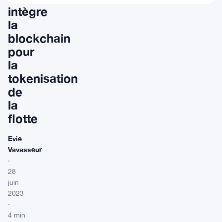
intègre
la
blockchain
pour
la
tokenisation
de
la
flotte
Evie
Vavasseur
·
28
juin
2023
·
4 min