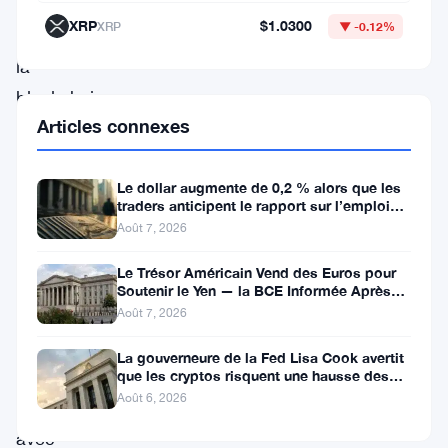
l’intégration
XRP
$1.0300
XRP
▼ -0.12%
de
la
blockchain
Articles connexes
en
tokenisant
Le dollar augmente de 0,2 % alors que les
une
traders anticipent le rapport sur l’emploi
partie
aux États-Unis
Août 7, 2026
substantielle
Le Trésor Américain Vend des Euros pour
de
Soutenir le Yen — la BCE Informée Après
Coup
sa
Août 7, 2026
flotte.
La gouverneure de la Fed Lisa Cook avertit
En
que les cryptos risquent une hausse des
taux
Août 6, 2026
collaboration
avec