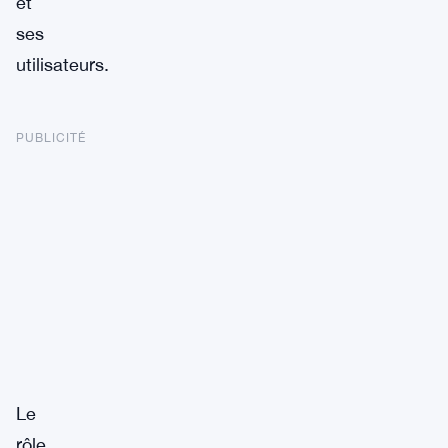
et
ses
utilisateurs.
PUBLICITÉ
Le
rôle