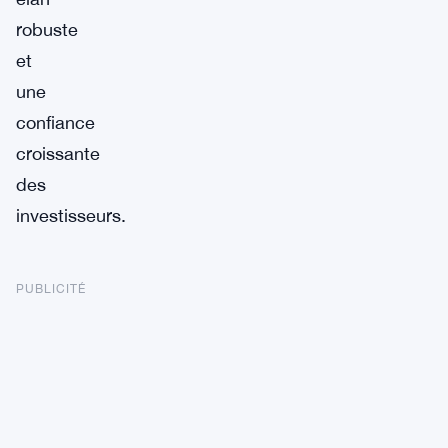
robuste
et
une
confiance
croissante
des
investisseurs.
PUBLICITÉ