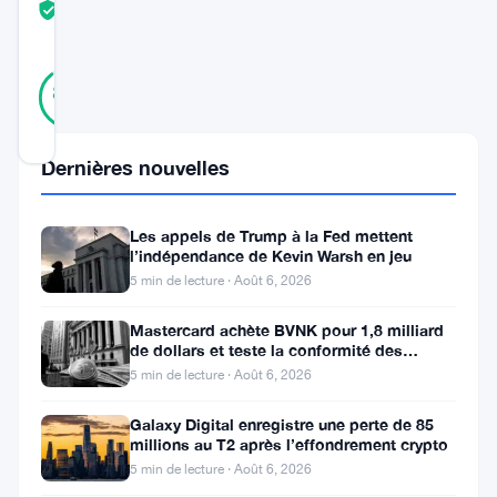
TRUST
Vérifié
SCORE
46
Vérifié
89
votes
%
RÉEL
Mis à jour 2 ans il y a
Dernières nouvelles
Un
aperçu
Les appels de Trump à la Fed mettent
l’indépendance de Kevin Warsh en jeu
du
5 min de lecture · Août 6, 2026
voyage
Mastercard achète BVNK pour 1,8 milliard
stratosphérique
de dollars et teste la conformité des
stablecoins avec Borderless
d’
ONDO
5 min de lecture · Août 6, 2026
Galaxy Digital enregistre une perte de 85
ONDO
millions au T2 après l’effondrement crypto
Finance
5 min de lecture · Août 6, 2026