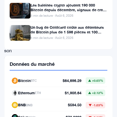
a
Les baleines crypto ajoutent 190 000
connu
Bitcoin depuis décembre, signaux de creux
du marché baissier s’accumulent
5 min de lecture · Août 6, 2026
une
trajectoire
Un bug de Coldcard coûte aux détenteurs
de Bitcoin plus de 1 596 pièces et 100
remarquable,
millions de dollars
5 min de lecture · Août 6, 2026
avec
son
token
Données du marché
natif,
ONDO,
Bitcoin
$64,696.29
BTC
▲ +0.65%
atteignant
de
Ethereum
$1,908.64
ETH
▲ +2.12%
nouveaux
BNB
$594.50
BNB
▼ -1.03%
sommets
chaque