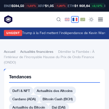
BNB
$594,50
XRP
$1,05
ETH
$1 908,64
BT
-1,03%
-1,80%
+2,12%
es appels de Trump à la Fed mettent l'indépendance de Kevin Warsh 
URGENT
Accueil
›
Actualités financières
›
Démêler la Flambée : À
l’intérieur de l’Incroyable Hausse du Prix de Ondo Finance
(ONDO)
ACTUALITÉS
Tendances
FINANCIÈRES
Démêler
DeFi & NFT
Actualités des Altcoins
la
Flambée
Cardano (ADA)
Bitcoin Cash (BCH)
:
Actualités du Bitcoin
Dai (DAI)