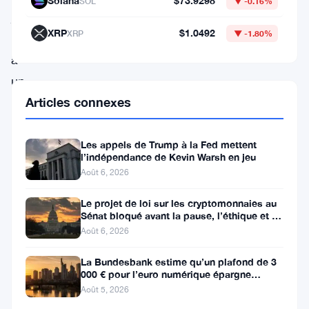
Solana
$73.9298
SOL
▼ -0.16%
jour.
XRP
$1.0492
XRP
▼ -1.80%
Grimpant
à
un
Articles connexes
sommet
historique
au-
Les appels de Trump à la Fed mettent
l’indépendance de Kevin Warsh en jeu
dessus
Août 6, 2026
de
Le projet de loi sur les cryptomonnaies au
1,15
Sénat bloqué avant la pause, l’éthique et le
FBI s’opposent
$,
Août 6, 2026
ONDO
La Bundesbank estime qu’un plafond de 3
a
000 € pour l’euro numérique épargne
largement les banques
Août 5, 2026
défié