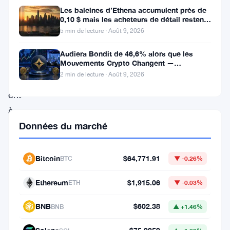
Les baleines d’Ethena accumulent près de
monnaies
0,10 $ mais les acheteurs de détail restent
à l’écart
numériques,
5 min de lecture · Août 9, 2026
de
Audiera Bondit de 46,6% alors que les
fausses
Mouvements Crypto Changent —
Mouvements Quotidiens 9 Août
2 min de lecture · Août 9, 2026
rumeurs
ont
à
Données du marché
nouveau
fait
les
Bitcoin
$64,771.91
BTC
▼ -0.26%
gros
Ethereum
$1,915.06
ETH
▼ -0.03%
titres,
cette
BNB
$602.38
BNB
▲ +1.46%
fois