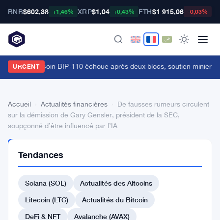
BNB
$602,38
XRP
$1,04
ETH
$1 915,06
B
+1,46%
+0,43%
-0,03%
a fourche bitcoin BIP-110 échoue après deux blocs, soutien minier à
URGENT
Accueil
›
Actualités financières
›
De fausses rumeurs circulent
sur la démission de Gary Gensler, président de la SEC,
soupçonné d’être influencé par l’IA
ACTUALITÉS
Tendances
FINANCIÈRES
De
Solana (SOL)
Actualités des Altcoins
fausses
rumeurs
Litecoin (LTC)
Actualités du Bitcoin
circulent
DeFi & NFT
Avalanche (AVAX)