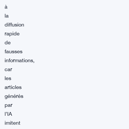
à
la
diffusion
rapide
de
fausses
informations,
car
les
articles
générés
par
l’IA
imitent