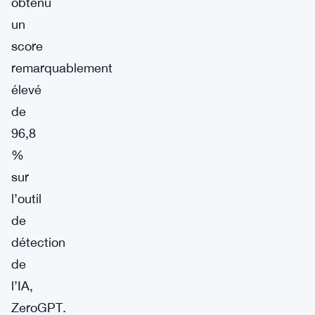
obtenu
un
score
remarquablement
élevé
de
96,8
%
sur
l’outil
de
détection
de
l’IA,
ZeroGPT.