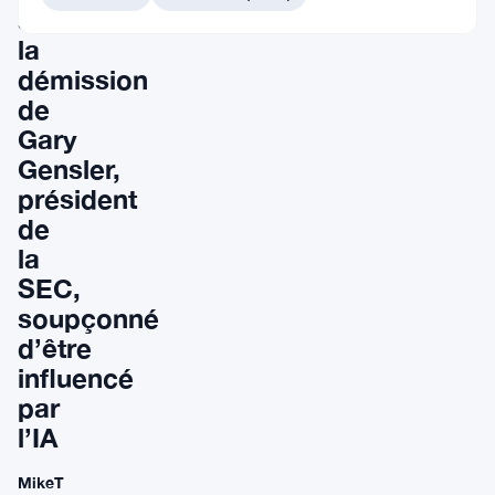
sur
la
démission
de
Gary
Gensler,
président
de
la
SEC,
soupçonné
d’être
influencé
par
l’IA
MikeT