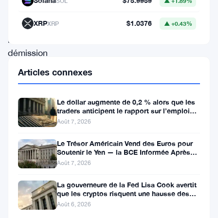
Solana
$75.9959
SOL
▲ +1.89%
concernant
la
XRP
$1.0376
XRP
▲ +0.43%
prétendue
démission
du
Articles connexes
président
de
Le dollar augmente de 0,2 % alors que les
traders anticipent le rapport sur l’emploi
la
aux États-Unis
Août 7, 2026
Securities
and
Le Trésor Américain Vend des Euros pour
Soutenir le Yen — la BCE Informée Après
Exchange
Coup
Août 7, 2026
Commission
La gouverneure de la Fed Lisa Cook avertit
(SEC)
que les cryptos risquent une hausse des
taux
des
Août 6, 2026