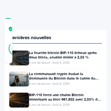
COMMUNITY
TRUST
Vérifié
SCORE
Dernières nouvelles
38
Vérifié
84
votes
%
La fourche bitcoin BIP-110 échoue après
RÉEL
deux blocs, soutien minier à 2,53 %
Mis à jour 3 ans il y a
5 min de lecture · Août 9, 2026
Dans
La communauté crypto évalue la
dominance du Bitcoin dans le calme du
le
week-end
3 min de lecture · Août 9, 2026
domaine
de
BIP-110 force une chaîne Bitcoin
minoritaire au bloc 961,632 avec 2,53% de
l’actualité
soutien des mineurs
5 min de lecture · Août 9, 2026
des