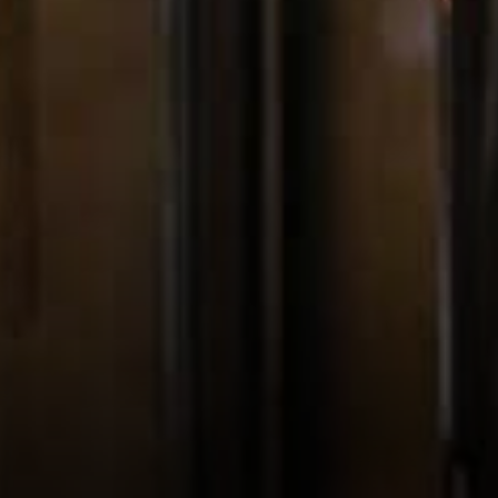
621 $ avec une variation de
1,9 pour cent au cours des
dernières 24 heures.
L'Ethereum était à 1 716 $
après une hausse de 2,43
pour cent.