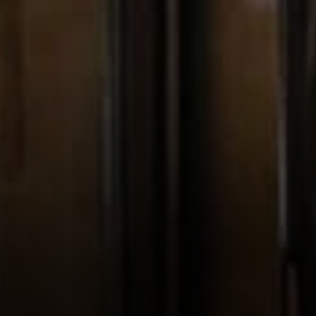
autres noms, pourtant la
dominance du Bitcoin à 56,6
pour cent et une capitalisation
boursière…