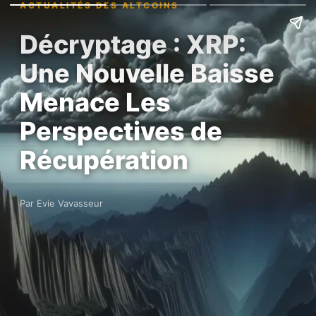
ACTUALITÉS DES ALTCOINS
Décryptage : XRP:
Une Nouvelle Baisse
Menace Les
Perspectives de
Récupération
Par Evie Vavasseur