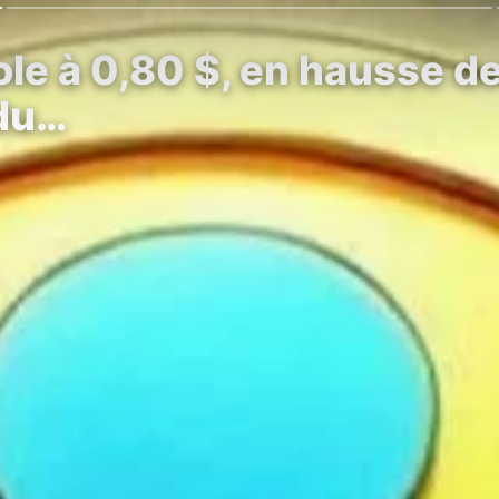
le à 0,80 $, en hausse de
 du…