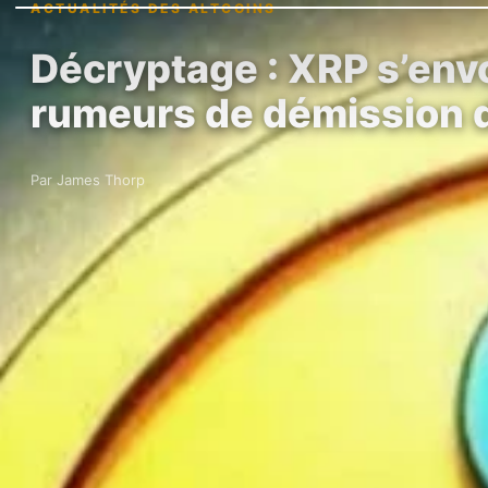
ACTUALITÉS DES ALTCOINS
Décryptage : XRP s’envo
rumeurs de démission
Par James Thorp