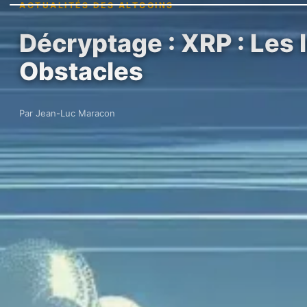
ACTUALITÉS DES ALTCOINS
Décryptage : XRP : Les 
Obstacles
Par Jean-Luc Maracon