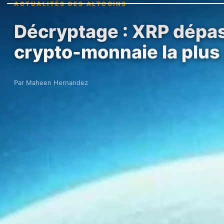
ACTUALITÉS DES ALTCOINS
Décryptage : XRP dépass
crypto-monnaie la plu
Par Maheen Hernandez