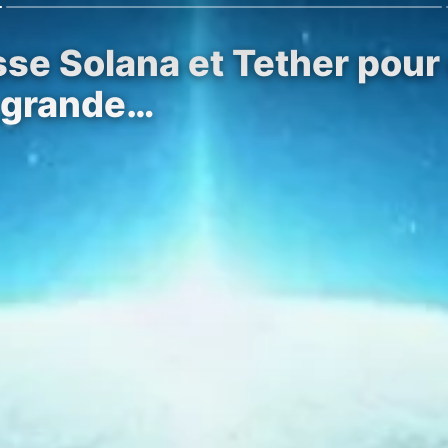
e Solana et Tether pour 
s grande…