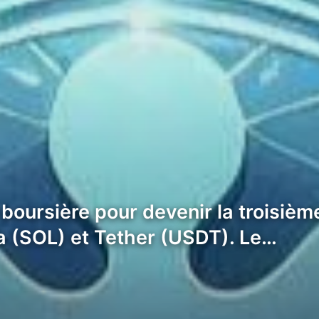
 boursière pour devenir la troisiè
na (SOL) et Tether (USDT). Le…