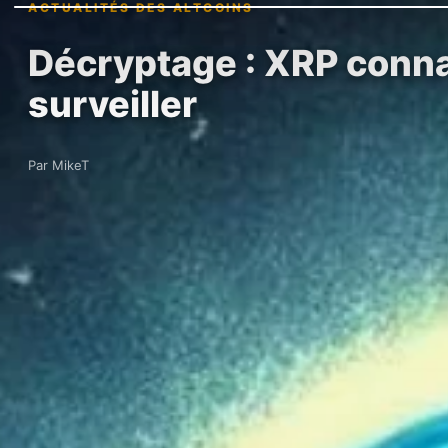
ACTUALITÉS DES ALTCOINS
Décryptage : XRP connaî
surveiller
Par MikeT