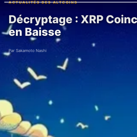
ACTUALITÉS DES ALTCOINS
Décryptage : XRP Coincé
en Baisse
Par Sakamoto Nashi