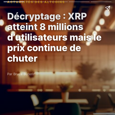
ACTUALITÉS DES ALTCOINS
Décryptage : XRP
atteint 8 millions
d’utilisateurs mais le
prix continue de
chuter
Par Bruce Buterin