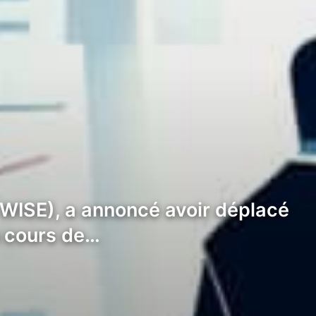
 WISE), a annoncé avoir déplacé
au cours de…