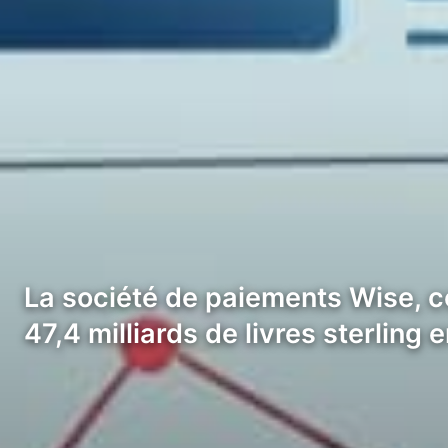
La société de paiements Wise, c
47,4 milliards de livres sterling