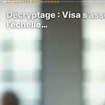
ACTUALITÉS DES ALTCOINS
Décryptage : Visa s’ass
l’échelle…
Par Maheen Hernandez