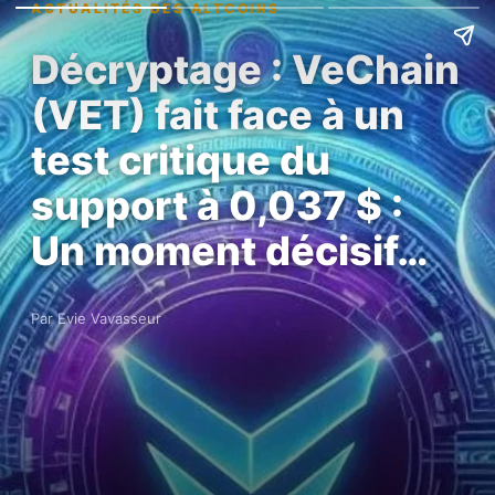
ACTUALITÉS DES ALTCOINS
Décryptage : VeChain
(VET) fait face à un
test critique du
support à 0,037 $ :
Un moment décisif…
Par Evie Vavasseur