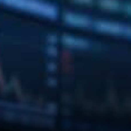
coréennes ont choisi de se
distancier de l'initiative OUSD.
Ce recul reflète une hésitation
plus large dans l'industrie
quant à une implication
directe…