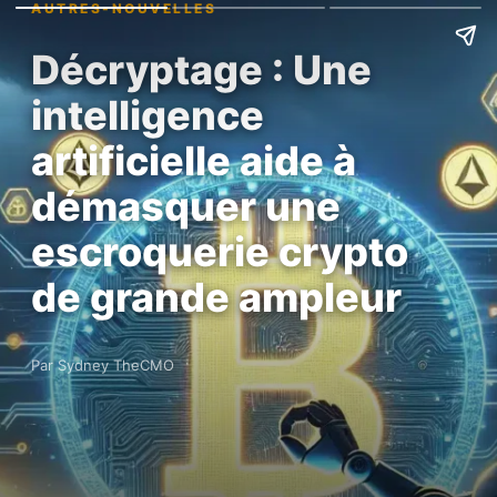
AUTRES-NOUVELLES
Décryptage : Une
intelligence
artificielle aide à
démasquer une
escroquerie crypto
de grande ampleur
Par Sydney TheCMO