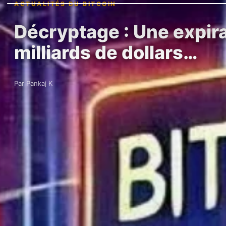
ACTUALITÉS DU BITCOIN
Décryptage : Une expira
milliards de dollars…
Par Pankaj K