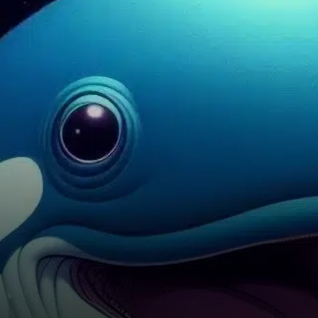
communauté
cryptographique, le célèbre
trader et baleine hyperliquide
James Wynn a pris une
position…