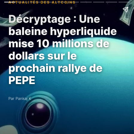
ACTUALITÉS DES ALTCOINS
Décryptage : Une
baleine hyperliquide
mise 10 millions de
dollars sur le
prochain rallye de
PEPE
Par Pankaj K