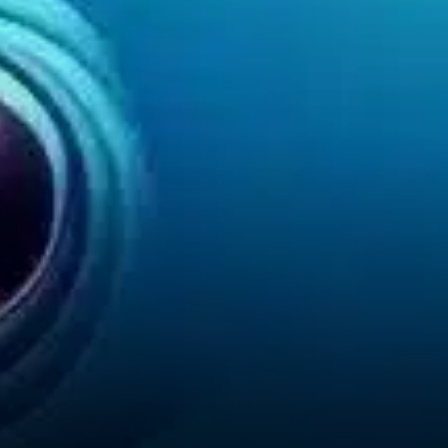
cette résistance, une
correction pourrait s’en suivre.
Les prix pourraient reculer
vers des moyennes mobiles
importantes ou trouver un
support à des…