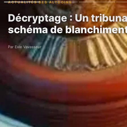
ACTUALITÉS DES ALTCOINS
Décryptage : Un tribun
schéma de blanchiment
Par Evie Vavasseur