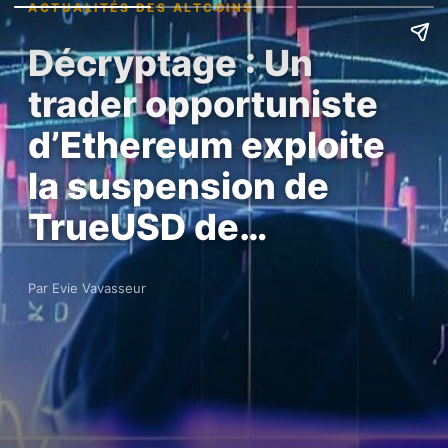
ACTUALITÉS DES ALTCOINS
Décryptage : Un
trader opportuniste
d’Ethereum exploite
la suspension de
TrueUSD de…
Par Evie Vavasseur