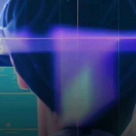
rachat de son stablecoin,
TrueUSD (TUSD), par
l’intermédiaire…