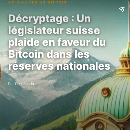
ACTUALITÉS DU BITCOIN
Décryptage : Un
législateur suisse
plaide en faveur du
Bitcoin dans les
réserves nationales
Par Dan Saada