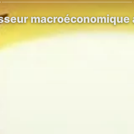
isseur macroéconomique av