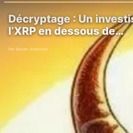
ACTUALITÉS DES ALTCOINS
Décryptage : Un invest
l’XRP en dessous de…
Par Steven Anderson