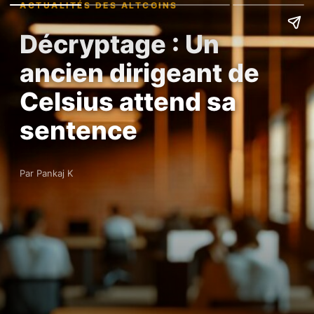
ACTUALITÉS DES ALTCOINS
Décryptage : Un
ancien dirigeant de
Celsius attend sa
sentence
Par Pankaj K