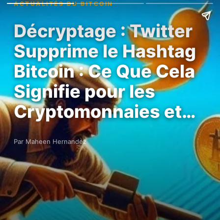
ACTUALITÉS DU BITCOIN
Décryptage : Twitter
Supprime le Hashtag
Bitcoin : Ce Que Cela
Signifie pour les
Cryptomonnaies et…
Par Maheen Hernandez