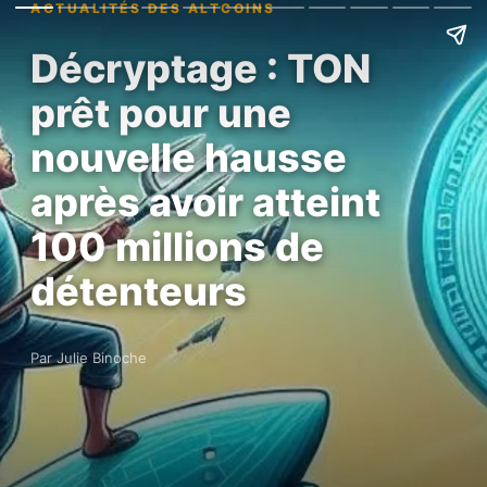
ACTUALITÉS DES ALTCOINS
Décryptage : TON
prêt pour une
nouvelle hausse
après avoir atteint
100 millions de
détenteurs
Par Julie Binoche