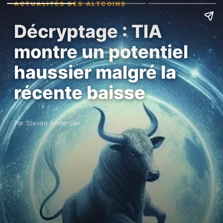
ACTUALITÉS DES ALTCOINS
Décryptage : TIA
montre un potentiel
haussier malgré la
récente baisse
Par Steven Anderson