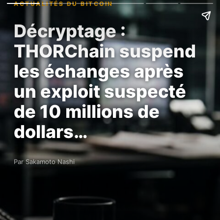
ACTUALITÉS DU BITCOIN
Décryptage :
THORChain suspend
les échanges après
un exploit suspecté
de 10 millions de
dollars…
Par Sakamoto Nashi