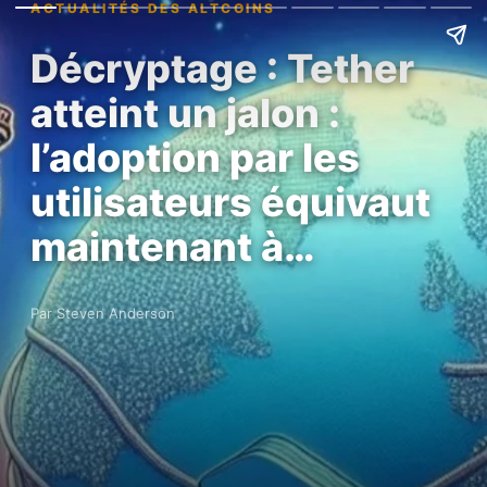
ACTUALITÉS DES ALTCOINS
Décryptage : Tether
atteint un jalon :
l’adoption par les
utilisateurs équivaut
maintenant à…
Par Steven Anderson