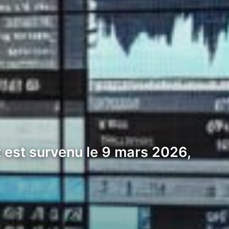
 est survenu le 9 mars 2026,