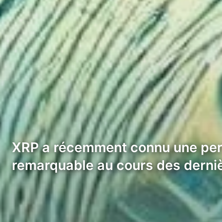
XRP a récemment connu une perf
remarquable au cours des derni