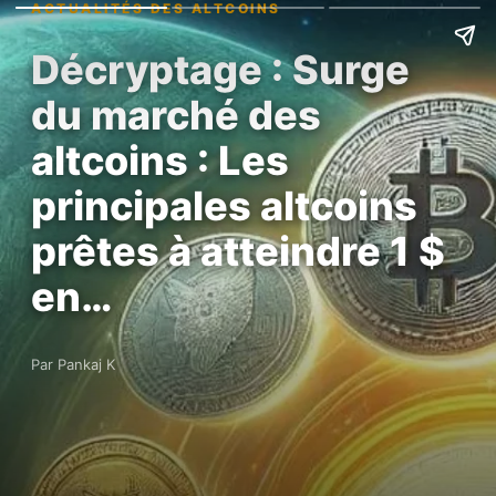
ACTUALITÉS DES ALTCOINS
Décryptage : Surge
du marché des
altcoins : Les
principales altcoins
prêtes à atteindre 1 $
en…
Par Pankaj K