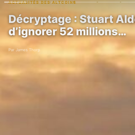
ACTUALITÉS DES ALTCOINS
Décryptage : Stuart Ald
d’ignorer 52 millions…
Par James Thorp