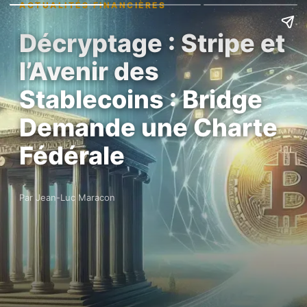
ACTUALITÉS FINANCIÈRES
Décryptage : Stripe et
l’Avenir des
Stablecoins : Bridge
Demande une Charte
Fédérale
Par Jean-Luc Maracon