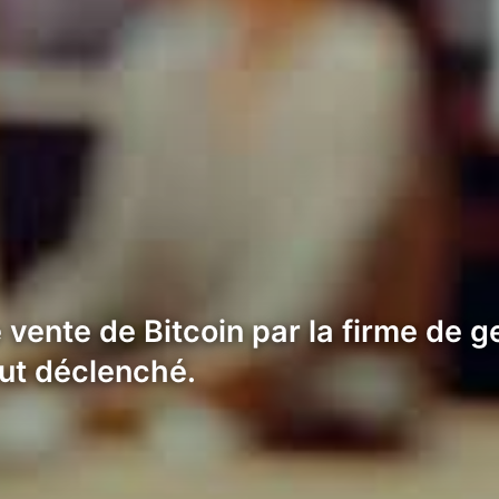
 vente de Bitcoin par la firme de g
out déclenché.