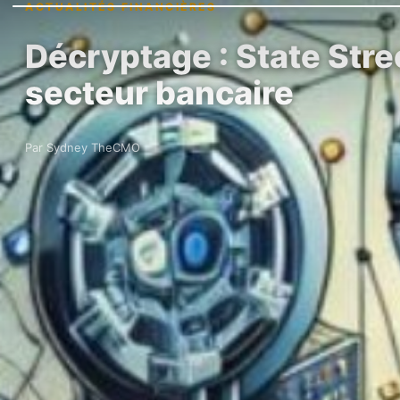
ACTUALITÉS FINANCIÈRES
Décryptage : State Stree
secteur bancaire
Par Sydney TheCMO