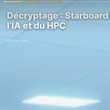
ACTUALITÉS DES ALTCOINS
Décryptage : Starboard 
l’IA et du HPC
Par Dan Saada