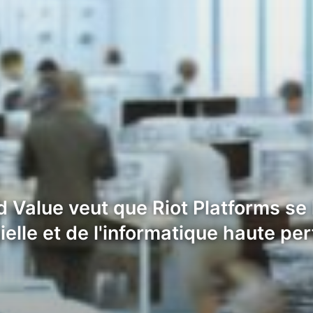
rd Value veut que Riot Platforms s
icielle et de l'informatique haute p