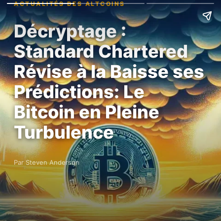
ACTUALITÉS DES ALTCOINS
Décryptage :
Standard Chartered
Révise à la Baisse ses
Prédictions: Le
Bitcoin en Pleine
Turbulence
Par Steven Anderson