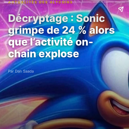
ACTUALITÉS DES ALTCOINS
Décryptage : Sonic
grimpe de 24 % alors
que l’activité on-
chain explose
Par Dan Saada