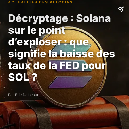
ACTUALITÉS DES ALTCOINS
Décryptage : Solana
sur le point
d’exploser : que
signifie la baisse des
taux de la FED pour
SOL ?
Par Eric Delacour