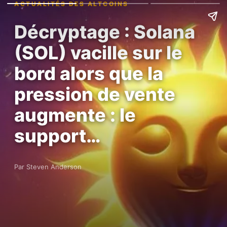
ACTUALITÉS DES ALTCOINS
Décryptage : Solana
(SOL) vacille sur le
bord alors que la
pression de vente
augmente : le
support…
Par Steven Anderson