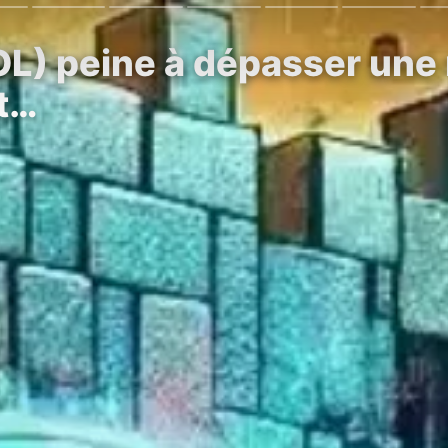
OL) peine à dépasser une 
et…