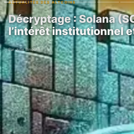
ACTUALITÉS DES ALTCOINS
Décryptage : Solana (S
l’intérêt institutionnel 
Par Julie Binoche