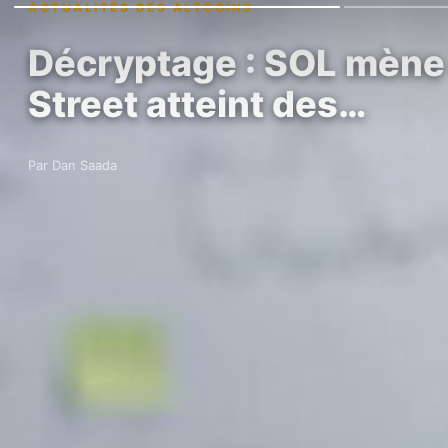
ACTUALITÉS DES ALTCOINS
Décryptage : SOL mène l
Street atteint des…
Par Dan Saada