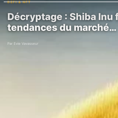
DEFI & NFT
Décryptage : Shiba Inu fa
tendances du marché…
Par Evie Vavasseur