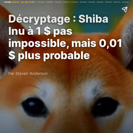
DEFI & NFT
Décryptage : Shiba
Inu à 1 $ pas
impossible, mais 0,01
$ plus probable
Par Steven Anderson