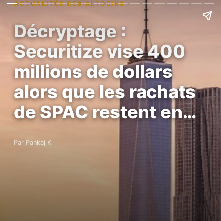
ACTUALITÉS DES ALTCOINS
Décryptage :
Securitize vise 400
millions de dollars
alors que les rachats
de SPAC restent en…
Par Pankaj K