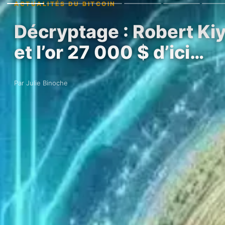
ACTUALITÉS DU BITCOIN
Décryptage : Robert Kiy
et l’or 27 000 $ d’ici…
Par Julie Binoche